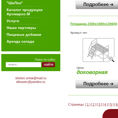
"ШеЛен"
Каталог продукции
Аромарос-М
Услуги
Площадка 2300х1000х1300(h)
Наши партнеры
Артикул:
нет
Пищевые добавки
Аренда склада
Поиск по сайту
Цена:
договорная
shelen.omsk@mail.ru
slkravec@yandex.ru
Страницы: [
1
] [
2
] [
3
] [
4
] [
5
] [
6