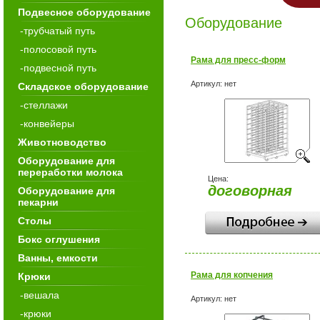
Подвесное оборудование
Оборудование
-трубчатый путь
-полосовой путь
Рама для пресс-форм
-подвесной путь
Артикул:
нет
Складское оборудование
-стеллажи
-конвейеры
Животноводство
Оборудование для
переработки молока
Цена:
договорная
Оборудование для
пекарни
Столы
Бокс оглушения
Ванны, емкости
Рама для копчения
Крюки
-вешала
Артикул:
нет
-крюки