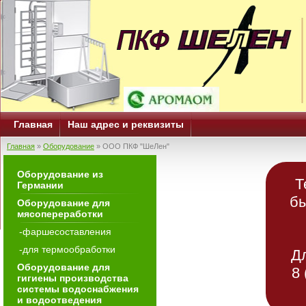
Главная
Наш адрес и реквизиты
Главная
»
Оборудование
» ООО ПКФ "ШеЛен"
Оборудование из
Т
Германии
бы
Оборудование для
мясопереработки
-фаршесоставления
-для термообработки
Д
Оборудование для
8 
гигиены производства
системы водоснабжения
и водоотведения