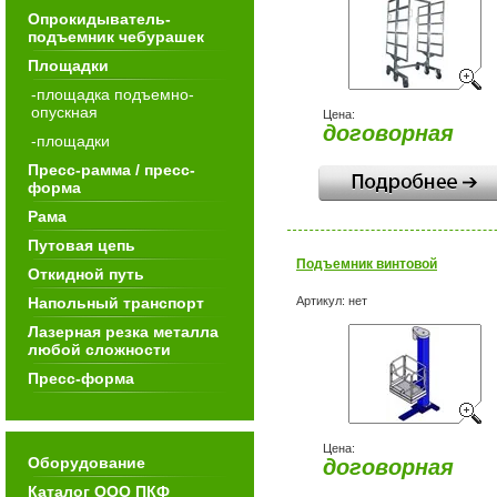
Опрокидыватель-
подъемник чебурашек
Площадки
-площадка подъемно-
опускная
Цена:
договорная
-площадки
Пресс-рамма / пресс-
форма
Рама
Путовая цепь
Подъемник винтовой
Откидной путь
Напольный транспорт
Артикул:
нет
Лазерная резка металла
любой сложности
Пресс-форма
Цена:
Оборудование
договорная
Каталог ООО ПКФ